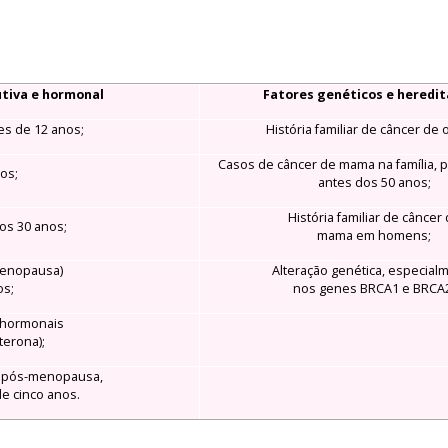
utiva e hormonal
Fatores genéticos e heredit
es de 12 anos;
História familiar de câncer de o
Casos de câncer de mama na família, 
hos;
antes dos 50 anos;
História familiar de câncer
os 30 anos;
mama em homens;
menopausa)
Alteração genética, especial
os;
nos genes BRCA1 e BRCA
 hormonais
terona);
l pós-menopausa,
e cinco anos.