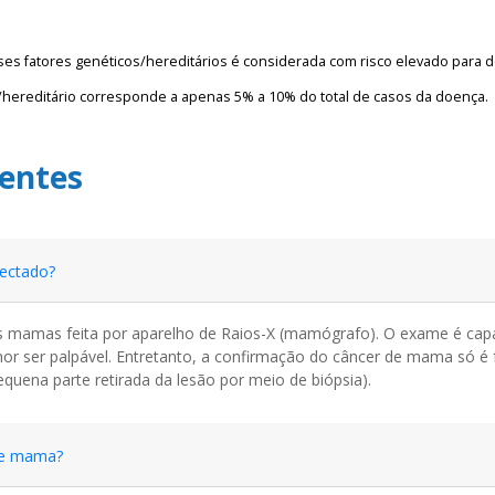
es fatores genéticos/hereditários é considerada com risco elevado para 
/hereditário corresponde a apenas 5% a 10% do total de casos da doença.
entes
ectado?
s mamas feita por aparelho de Raios-X (mamógrafo). O exame é cap
r ser palpável. Entretanto, a confirmação do câncer de mama só é f
equena parte retirada da lesão por meio de biópsia).
de mama?