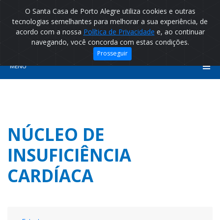
O Santa Casa de Porto Alegre utiliza cookies e outras
tecnologias semelhantes para melhorar a sua experiência, de
acordo com a nossa
Política de Privacidade
e, ao continuar
navegando, você concorda com estas condições.
Prosseguir
MENU
NÚCLEO DE
INSUFICIÊNCIA
CARDÍACA