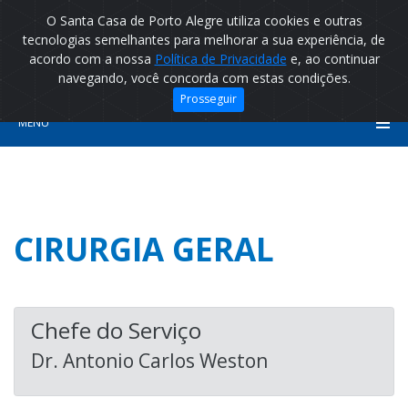
O Santa Casa de Porto Alegre utiliza cookies e outras
tecnologias semelhantes para melhorar a sua experiência, de
acordo com a nossa
Política de Privacidade
e, ao continuar
navegando, você concorda com estas condições.
Prosseguir
MENU
CIRURGIA GERAL
Chefe do Serviço
Dr. Antonio Carlos Weston