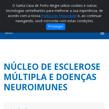
O Santa Casa de Porto Alegre utiliza cookies e outras
tecnologias semelhantes para melhorar a sua experiência, de
acordo com a nossa
Política de Privacidade
e, ao continuar
navegando, você concorda com estas condições.
Prosseguir
MENU
NÚCLEO DE ESCLEROSE
MÚLTIPLA E DOENÇAS
NEUROIMUNES