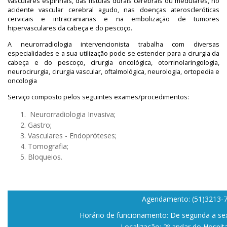
vasculares espinhais, das fístulas durais cerebrais ou medulares, no
acidente vascular cerebral agudo, nas doenças ateroscleróticas
cervicais e intracranianas e na embolização de tumores
hipervasculares da cabeça e do pescoço.
A neurorradiologia intervencionista trabalha com diversas
especialidades e a sua utilização pode se estender para a cirurgia da
cabeça e do pescoço, cirurgia oncológica, otorrinolaringologia,
neurocirurgia, cirurgia vascular, oftalmológica, neurologia, ortopedia e
oncologia
Serviço composto pelos seguintes exames/procedimentos:
Neurorradiologia Invasiva;
Gastro;
Vasculares - Endopróteses;
Tomografia;
Bloqueios.
Agendamento: (51)3213-
Horário de funcionamento: De segunda a sext
Localização: 2º andar do Hospit