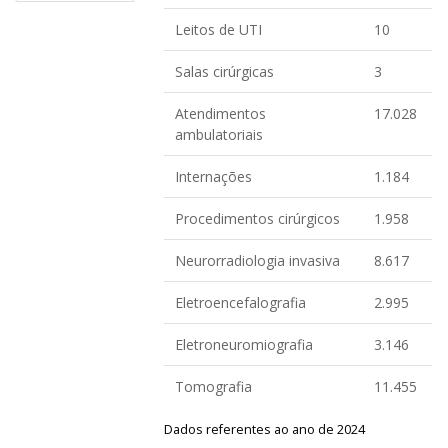
Leitos de UTI
10
Salas cirúrgicas
3
Atendimentos
17.028
ambulatoriais
Internações
1.184
Procedimentos cirúrgicos
1.958
Neurorradiologia invasiva
8.617
Eletroencefalografia
2.995
Eletroneuromiografia
3.146
Tomografia
11.455
Dados referentes ao ano de 2024