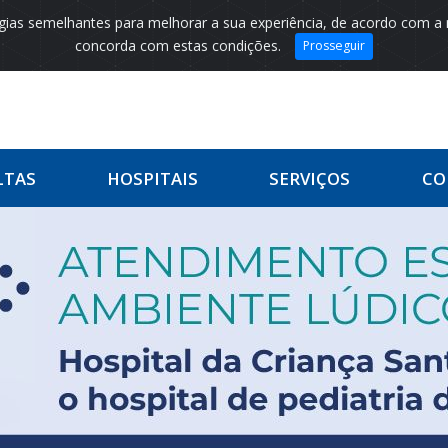
logias semelhantes para melhorar a sua experiência, de acordo com a
concorda com estas condições.
Prosseguir
LTAS
HOSPITAIS
SERVIÇOS
CO