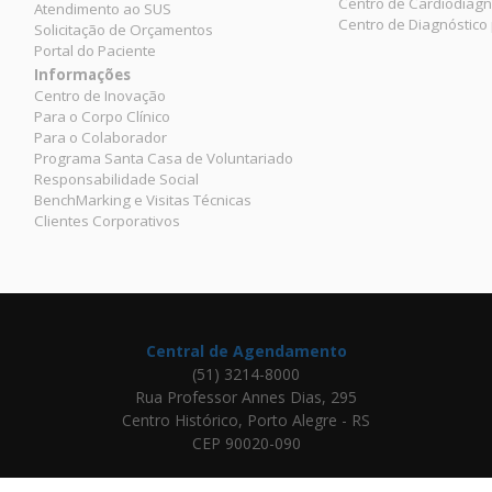
Centro de Cardiodiagn
Atendimento ao SUS
Centro de Diagnóstico
Solicitação de Orçamentos
Portal do Paciente
Informações
Centro de Inovação
Para o Corpo Clínico
Para o Colaborador
Programa Santa Casa de Voluntariado
Responsabilidade Social
BenchMarking e Visitas Técnicas
Clientes Corporativos
Central de Agendamento
(51) 3214-8000
Rua Professor Annes Dias, 295
Centro Histórico, Porto Alegre - RS
CEP 90020-090