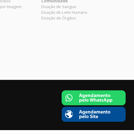
óstico
Comunidade
 por Imagem
Doação de Sangue
Doação de Leite Humano
Doação de Órgãos