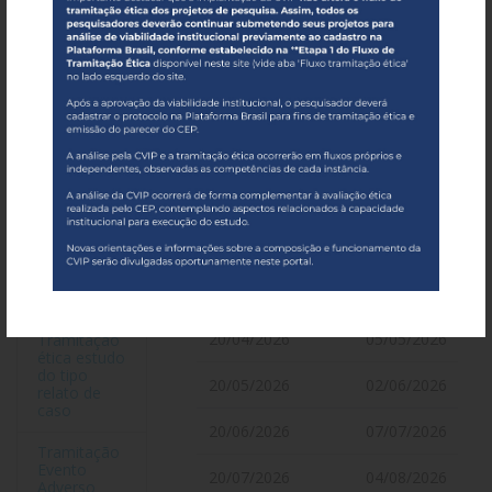
2026
notificação
Submissão
Submissão
emenda
Plataforma
Dia da
Brasil
reunião
Inclusão de
centro
participante
20/12/2025
06/01/2026
e
pesquisador
20/01/2026
03/02/2026
responsável
(emenda)
20/02/2026
03/03/2026
Alteração
pesquisador
20/03/2026
08/04/2026
responsável
20/04/2026
05/05/2026
Tramitação
ética estudo
do tipo
20/05/2026
02/06/2026
relato de
caso
20/06/2026
07/07/2026
Tramitação
Evento
20/07/2026
04/08/2026
Adverso