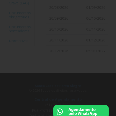
Grave (EAG)
20/08/2026
01/09/2026
Documentos
obrigatórios
20/09/2026
06/10/2026
Documentos
20/10/2026
03/11/2026
norteadores
20/11/2026
01/12/2026
Normativas
20/12/2026
05/01/2027
Santa Casa de Porto Alegre
© 2026 Todos os direitos reservados.
Central de Agendamento
(51) 3214-8000
Rua Professor Annes Dias, 295
Centro Histórico, Porto Alegre - RS