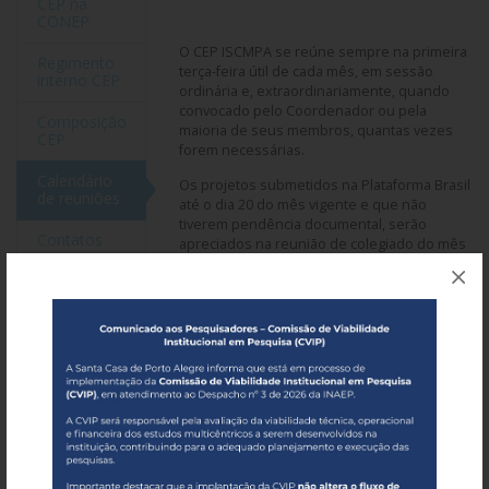
CEP na
CONEP
O CEP ISCMPA se reúne sempre na primeira
Regimento
terça-feira útil de cada mês, em sessão
interno CEP
ordinária e, extraordinariamente, quando
convocado pelo Coordenador ou pela
Composição
maioria de seus membros, quantas vezes
CEP
forem necessárias.
Calendário
Os projetos submetidos na Plataforma Brasil
de reuniões
até o dia 20 do mês vigente e que não
tiverem pendência documental, serão
Contatos
apreciados na reunião de colegiado do mês
seguinte.
Fluxo
tramitação
Pedimos atenção aos prazos estipulados e
ética
organização prévia.
Acesso
dados de
CALENDÁRIO
prontuário e
solicitação
REUNIÕES CEP
dispensa
TCLE/TALE
SANTA CASA
Submissão