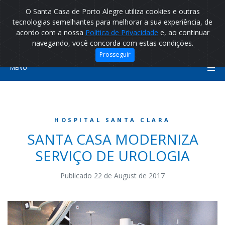
O Santa Casa de Porto Alegre utiliza cookies e outras
tecnologias semelhantes para melhorar a sua experiência, de
acordo com a nossa
Política de Privacidade
e, ao continuar
navegando, você concorda com estas condições.
Prosseguir
MENU
HOSPITAL SANTA CLARA
SANTA CASA MODERNIZA
SERVIÇO DE UROLOGIA
Publicado 22 de August de 2017