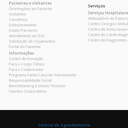
Pacientes e visitantes
Serviços
Orientações ao Paciente
Serviços Hospitalar
Visitantes
Ambulatório de Especi
Convênios
Centro Cirúrgico Ambul
Estacionamento
Centro de Asma Grave
Hotéis Parceiros
Centro de Cardiodiagn
Atendimento ao SUS
Centro de Diagnóstico
Solicitação de Orçamentos
Portal do Paciente
Informações
Centro de Inovação
Para o Corpo Clínico
Para o Colaborador
Programa Santa Casa de Voluntariado
Responsabilidade Social
BenchMarking e Visitas Técnicas
Clientes Corporativos
Central de Agendamento