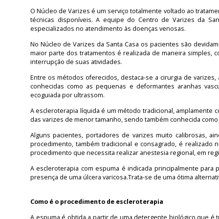
O Núcleo de Varizes é um serviço totalmente voltado ao tratam
técnicas disponíveis. A equipe do Centro de Varizes da San
especializados no atendimento às doenças venosas.
No Núcleo de Varizes da Santa Casa os pacientes são devidam
maior parte dos tratamentos é realizada de maneira simples, 
interrupção de suas atividades.
Entre os métodos oferecidos, destaca-se a cirurgia de varizes, 
conhecidas como as pequenas e deformantes aranhas vascu
ecoguiada por ultrassom.
A escleroterapia líquida é um método tradicional, amplamente c
das varizes de menor tamanho, sendo também conhecida como "i
Alguns pacientes, portadores de varizes muito calibrosas, ai
procedimento, também tradicional e consagrado, é realizado 
procedimento que necessita realizar anestesia regional, em re
A escleroterapia com espuma é indicada principalmente para p
presença de uma úlcera varicosa.Trata-se de uma ótima alternativ
Como é o procedimento de escleroterapia
A espuma é obtida a partir de uma detergente biológico que é