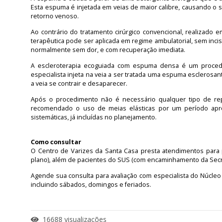
Esta espuma é injetada em veias de maior calibre, causando o 
retorno venoso.
Ao contrário do tratamento cirúrgico convencional, realizado 
terapêutica pode ser aplicada em regime ambulatorial, sem in
normalmente sem dor, e com recuperação imediata.
A escleroterapia ecoguiada com espuma densa é um procedim
especialista injeta na veia a ser tratada uma espuma esclerosa
a veia se contrair e desaparecer.
Após o procedimento não é necessário qualquer tipo de rep
recomendado o uso de meias elásticas por um período apr
sistemáticas, já incluídas no planejamento.
Como consultar
O Centro de Varizes da Santa Casa presta atendimentos para p
plano), além de pacientes do SUS (com encaminhamento da Secr
Agende sua consulta para avaliação com especialista do Núcleo 
incluindo sábados, domingos e feriados.
16688 visualizações