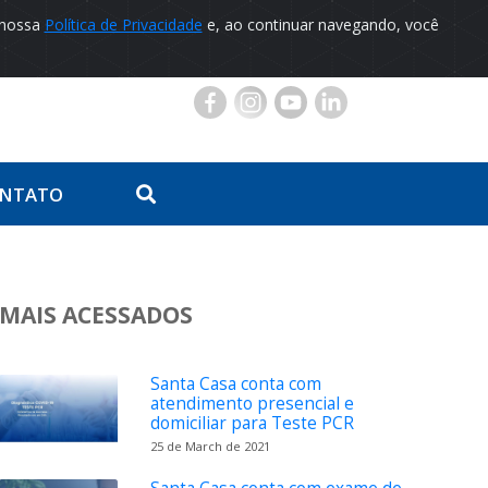
 nossa
Política de Privacidade
e, ao continuar navegando, você
Portal do Paciente
NTATO
MAIS ACESSADOS
Santa Casa conta com
atendimento presencial e
domiciliar para Teste PCR
25 de March de 2021