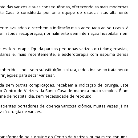
ento das varizes e suas consequências, oferecendo as mais modernas
ta Casa é constituída por uma equipe de especialistas altamente
ente avaliados e recebem a indicação mais adequada ao seu caso. A
com rápida recuperação, normalmente sem internação hospitalar nem
a escleroterapia líquida para as pequenas varizes ou telangiectasias,
lares e, mais recentemente, a escleroterapia com espuma densa
onhecido, ainda sem substituição a altura, e destina-se ao tratamento
njeções para secar varizes".
nda sem outras complicações, recebem a indicação de cirurgia. Este
no Centro de Varizes da Santa Casa de maneira muito simples. É um
gime de hospital dia, sem necessidade de repouso.
acientes portadores de doença varicosa crônica, muitas vezes já na
a à cirurgia de varizes.
 transformado pela equipe do Centro de Varizes, numa micro espuma.