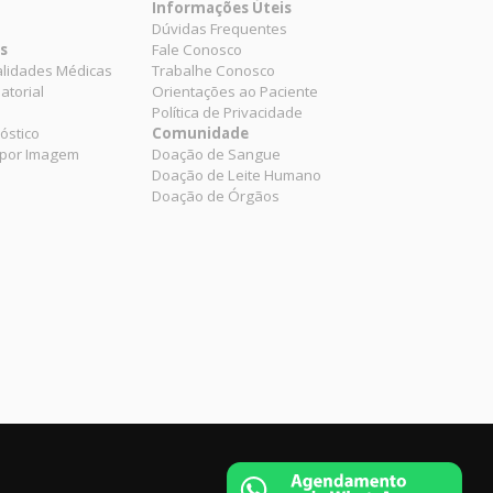
Informações Úteis
Dúvidas Frequentes
es
Fale Conosco
alidades Médicas
Trabalhe Conosco
atorial
Orientações ao Paciente
Política de Privacidade
óstico
Comunidade
 por Imagem
Doação de Sangue
Doação de Leite Humano
Doação de Órgãos