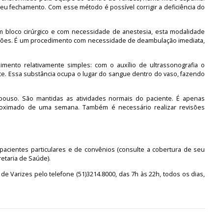
seu fechamento. Com esse método é possível corrigir a deficiência do
em bloco cirúrgico e com necessidade de anestesia, esta modalidade
cisões. É um procedimento com necessidade de deambulação imediata,
ento relativamente simples: com o auxílio de ultrassonografia o
nte. Essa substância ocupa o lugar do sangue dentro do vaso, fazendo
ouso. São mantidas as atividades normais do paciente. É apenas
oximado de uma semana. Também é necessário realizar revisões
acientes particulares e de convênios (consulte a cobertura de seu
etaria de Saúde).
de Varizes pelo telefone (51)3214.8000, das 7h às 22h, todos os dias,