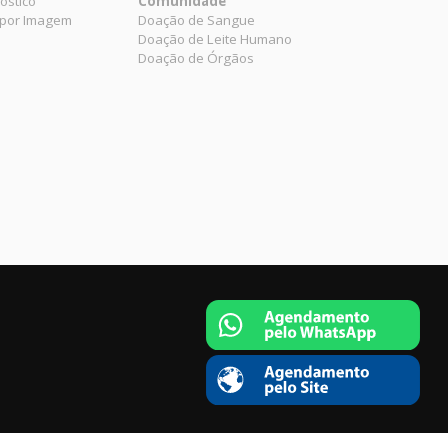
óstico
Comunidade
 por Imagem
Doação de Sangue
Doação de Leite Humano
Doação de Órgãos