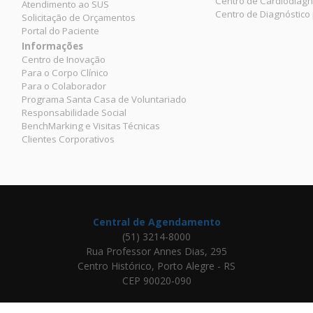
Centro de Cardiodiagn
Atendimento ao SUS
Centro de Diagnóstico
Solicitação de Orçamentos
Portal do Paciente
Informações
Centro de Inovação
Para o Corpo Clínico
Para o Colaborador
Programa Santa Casa de Voluntariado
Responsabilidade Social
BenchMarking e Visitas Técnicas
Clientes Corporativos
Central de Agendamento
(51) 3214-8000
Rua Professor Annes Dias, 295
Centro Histórico, Porto Alegre - RS
CEP 90020-090