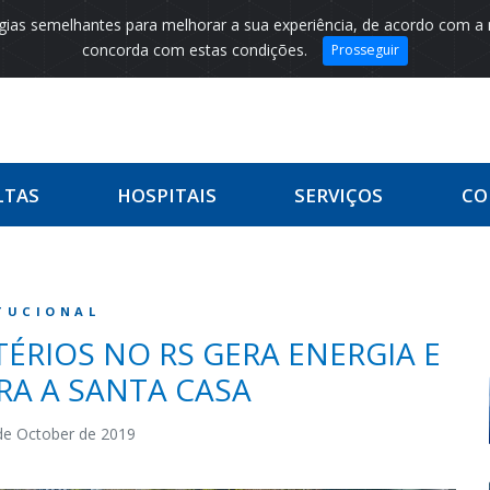
logias semelhantes para melhorar a sua experiência, de acordo com a
concorda com estas condições.
Prosseguir
LTAS
HOSPITAIS
SERVIÇOS
CO
TUCIONAL
TÉRIOS NO RS GERA ENERGIA E
A A SANTA CASA
de October de 2019