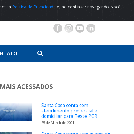
 nossa
Política de Privacidade
e, ao continuar navegando, você
Portal do Paciente
NTATO
MAIS ACESSADOS
Santa Casa conta com
atendimento presencial e
domiciliar para Teste PCR
25 de March de 2021