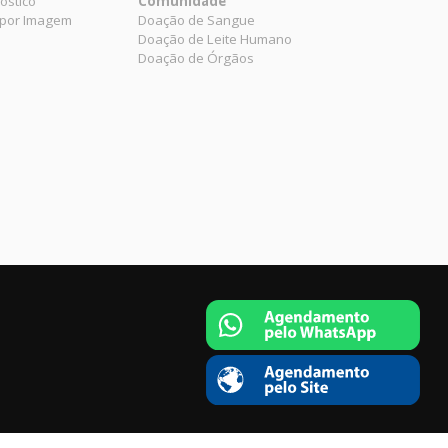
óstico
Comunidade
 por Imagem
Doação de Sangue
Doação de Leite Humano
Doação de Órgãos