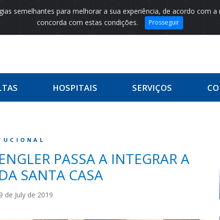
logias semelhantes para melhorar a sua experiência, de acordo com a
concorda com estas condições.
Prosseguir
LTAS
HOSPITAIS
SERVIÇOS
CO
TUCIONAL
ENGLER PASSA A INTEGRAR A
DA SANTA CASA
9 de July de 2019