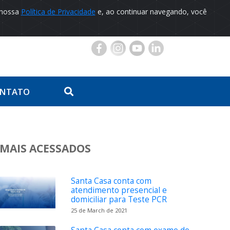
 nossa
Política de Privacidade
e, ao continuar navegando, você
Portal do Paciente
NTATO
MAIS ACESSADOS
Santa Casa conta com
atendimento presencial e
domiciliar para Teste PCR
25 de March de 2021