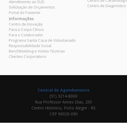
Centro de Cardiodiagn
Atendimento ao SUS
Centro de Diagnóstico
Solicitação de Orçamentos
Portal do Paciente
Informações
Centro de Inovação
Para o Corpo Clínico
Para o Colaborador
Programa Santa Casa de Voluntariado
Responsabilidade Social
BenchMarking e Visitas Técnicas
Clientes Corporativos
Central de Agendamento
(51) 3214-8000
Rua Professor Annes Dias, 295
Centro Histórico, Porto Alegre - RS
CEP 90020-090