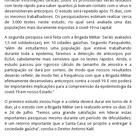
fornecer informações clínicas, todos os profissionais serão testados
com teste rápido para saber quantos já tiveram contato com o vírus e
desenvolveram anticorpos. O estudo será repetido após 15 dias, com
os mesmos trabalhadores. Os pesquisadores estimam realizar cerca
de 3.000 testes neste estudo, no qual será avaliada uma das
populações mais duramente expostas à covid-19 na capital.
A segunda pesquisa será feita com a Brigada Militar. Serão avaliados
1,5 mil soldados(as), em 10 cidades gaúchas. Segundo Pasqualotto,
“além de estudarmos uma população que esteve trabalhando
durante toda a epidemia, faremos a detecção de anticorpos por
ELISA, sabidamente mais sensíveis que os testes rápidos. Ainda, o
estudo passou por rigoroso cálculo de tamanho de amostra e a
participação se dará por sorteio, de modo que nossos resultados
deverão refletir, de modo fiel, a frequência com que a Brigada Militar
efetivamente desenvolveu anticorpos contra a covid-19. E isto poderá
ter importantes implicações para a compreensão da epidemiologia da
covid-19 em nosso Estado.”
O primeiro estudo iniciou hoje e a coleta deverá durar em torno de 4
dias; já o estudo com a Brigada Militar será realizado entre os dias 23
e 24 de Julho. “Temos uma grande satisfação em liderar estas
importantes pesquisas mesmo durante um período de dificuldades;
é um retorno importante que a Santa Casa se propõe a entregar à
sociedade gaúcha”, conclui o Diretor Antonio Kalil.