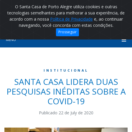
O Santa Casa de Porto Alegre utiliza cookies e outras
tecnologias semelhantes para melhorar a sua experiência, de
acordo com a nossa
Política de Privacidade
e, ao continuar
navegando, você concorda com estas condições.
Prosseguir
MENU
INSTITUCIONAL
SANTA CASA LIDERA DUAS
PESQUISAS INÉDITAS SOBRE A
COVID-19
Publicado 22 de July de 2020