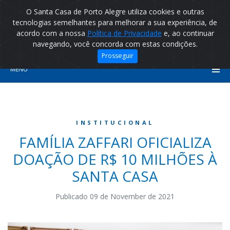
O Santa Casa de Porto Alegre utiliza cookies e outras
tecnologias semelhantes para melhorar a sua experiência, de
acordo com a nossa
Política de Privacidade
e, ao continuar
navegando, você concorda com estas condições.
Prosseguir
MENU
INSTITUCIONAL
FAMÍLIA ZAFFARI OFICIALIZA
DOAÇÃO DE R$ 10 MILHÕES À
SANTA CASA
Publicado 09 de November de 2021