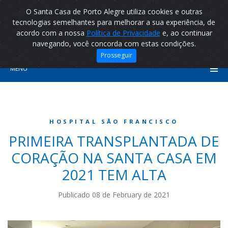
O Santa Casa de Porto Alegre utiliza cookies e outras
tecnologias semelhantes para melhorar a sua experiência, de
acordo com a nossa
Política de Privacidade
e, ao continuar
navegando, você concorda com estas condições.
Prosseguir
MENU
HOSPITAL SÃO FRANCISCO
PRIMEIRA TRANSPLANTADA DE
CORAÇÃO NA SANTA CASA EM
2021 TEM ALTA
Publicado 08 de February de 2021