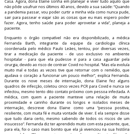
Casa. Agora, dona Elaine sonha em planejar e viver tudo aquilo que
não pôde usufruir nos últimos 40 anos, devido a sua saúde: “Quando
a pandemia passar, vou poder curtir a minha vida como nunca pude,
sair para passear e viajar são as coisas que eu mais espero poder
fazer. Agora, tenho saúde para poder aproveitar a vida”, planeja a
paciente.
Enquanto o órgão compatível não era disponibilizado, a médica
Fernanda Barth, integrante da equipe da cardiologia clínica
coordenada pelo médico Paulo Leães, tentou, por diversas vezes,
tirar a medicação da paciente - de uso exclusivo no ambiente
hospitalar - para que ela pudesse ir para a casa aguardar pela
cirurgia, devido ao risco de contrair Covid no hospital. “Mas ela evoluía
muito mal e todas as vezes tive que retornar com o remédio, que
ajudava o coração a funcionar um pouco melhor”, explica Fernanda.
Durante os nove meses de internação, dona Elaine fez alguns
quadros de infecção, coletou cinco vezes PCR para Covid e nunca se
infectou, mesmo tento dito contato próximo com pessoa infectada. A
médica, com quem a paciente manteve uma relação de muita
proximidade e carinho durante os longos e isolados meses de
internação, descreve dona Elaine como uma “pessoa positiva,
resiliente, com muita fé e muita vontade de viver. E ela sempre disse
que tudo daria certo, mesmo sabendo de todos os riscos de um
insucesso”. Fernanda diz ter aprendido muito com esta paciente, que,
para ela, foi o caso mais bonito que ela já vivenciou na sua história