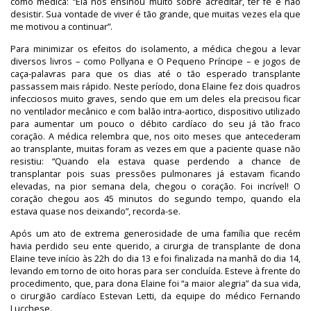
como médica: “Ela nos ensinou muito sobre acreditar, ter fé e não
desistir. Sua vontade de viver é tão grande, que muitas vezes ela que
me motivou a continuar”.
Para minimizar os efeitos do isolamento, a médica chegou a levar
diversos livros – como Pollyana e O Pequeno Príncipe – e jogos de
caça-palavras para que os dias até o tão esperado transplante
passassem mais rápido. Neste período, dona Elaine fez dois quadros
infecciosos muito graves, sendo que em um deles ela precisou ficar
no ventilador mecânico e com balão intra-aortico, dispositivo utilizado
para aumentar um pouco o débito cardíaco do seu já tão fraco
coração. A médica relembra que, nos oito meses que antecederam
ao transplante, muitas foram as vezes em que a paciente quase não
resistiu: “Quando ela estava quase perdendo a chance de
transplantar pois suas pressões pulmonares já estavam ficando
elevadas, na pior semana dela, chegou o coração. Foi incrível! O
coração chegou aos 45 minutos do segundo tempo, quando ela
estava quase nos deixando”, recorda-se.
Após um ato de extrema generosidade de uma família que recém
havia perdido seu ente querido, a cirurgia de transplante de dona
Elaine teve início às 22h do dia 13 e foi finalizada na manhã do dia 14,
levando em torno de oito horas para ser concluída. Esteve à frente do
procedimento, que, para dona Elaine foi “a maior alegria” da sua vida,
o cirurgião cardíaco Estevan Letti, da equipe do médico Fernando
Lucchese.