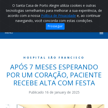
O Santa Casa de Porto Alegre utiliza cookies e outras
tecnologias semelhantes para melhorar a sua experiência, de
acordo com a nossa
Política de Privacidade
e, ao continuar
navegando, você concorda com estas condições.
Prosseguir
MENU
HOSPITAL SÃO FRANCISCO
APÓS 7 MESES ESPERANDO
POR UM CORAÇÃO, PACIENTE
RECEBE ALTA COM FESTA
Publicado 16 de January de 2025