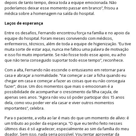
depois de tanto tempo, deixa toda a equipe emocionada. Não
poderíamos deixar esse momento passar em branco”, frisou a
médica sobre a homenagem na saída do hospital.
Laços de esperança
Entre os desafios, Fernando encontrou força na família e no apoio da
equipe do hospital. Foram meses convivendo com médicos,
enfermeiros, técnicos, além de toda a equipe de higienização. “Eu tive
muita sorte de estar aqui, nunca me faltou uma palavra de motivação
e isso foi muito importante. Se não fosse todo esse apoio, eu acho
que não teria conseguido suportar todo esse tempo”, reconhece.
Com a alta, Fernando não esconde o entusiasmo em retornar para
casa e abraçar a normalidade. “Vai começar a cair a ficha quando eu
chegar em casa e começar a fazer as coisas que eu não conseguia
fazer”, disse. Um dos momentos que mais o emocionam é a
possibilidade de acompanhar o crescimento da filha caçula, de
apenas seis anos. “Agora não vou só poder participar dos 15 anos
dela, como vou poder ver ela casar e viver outros momentos
importantes”, celebra.
Para o paciente, a volta ao lar é mais do que um momento de alívio: é
um tributo ao poder da esperança. “O que eu tenho feito nesses
últimos dias é só agradecer, especialmente ao sim da família do meu
doador. Sem isso, nada seria possível. Vou tentar aproveitar da