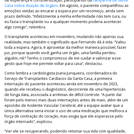
de esperança e conscientização, participando da
campanha da Santa
Casa sobre doação de órgãos
. Em agosto, o paciente compartilhou as
emoções vividas ao encarar a espera por um recomeço, ainda sem
prazo definido. “Infelizmente a minha enfermidade não tem cura, ou
eu fazia o transplante ou a qualquer momento poderia acontecer
algo comigo”, relembra.
O transplante aconteceu em novembro, mudando não apenas sua
realidade, mas também o significado que Fernando dá à vida. “Valeu
toda a espera. Agora, é aproveitar da melhor maneira possível, fazer
jus, porque quando você ganha um órgão, uma família perdeu
alguém, né? Tenho o compromisso de me cuidar e valorizar esse
gesto que hoje me permite voltar para casa”, destacou.
Como lembra a cardiologista Joana Junqueira, coordenadora do
Serviço de Transplantes Cardíacos da Santa Casa, a primeira
internação do paciente aconteceu ainda em novembro de 2023,
quando ele recebeu o diagnóstico, decorrente de uma hipertensão
de longa data, associada a arritmias de difícil controle. “A partir daí
foram pelo menos mais duas internações antes de maio, além de um
episódio de Acidente Vascular Cerebral, até a equipe avaliar que a
única alternativa seria iniciar o uso de uma medicação que melhora a
força de contração do coração, mas exigia que ele esperasse pelo
órgão internado”, explicou.
“Ver ele se recuperando, podendo retomar sua vida com qualidade,